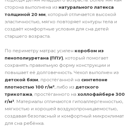
сторона выполнена из
натурального латекса
толщиной 20 мм
, который отличается высокой
эластичностью, мягко повторяет контуры тела и
создаёт комфортные условия для сна детей
старшего возраста.
По периметру матрас усилен
коробом из
пенополиуретана (ППУ)
, который помогает
сохранять правильную форму конструкции и
повышает её долговечность. Чехол выполнен из
детской бязи
, простёганной на
синтепоне
плотностью 100 г/м²
, либо из
детского
трикотажа
, простёганного на
холлофайбере 300
г/м²
. Материалы отличаются гипоаллергенностью,
мягкостью и хорошей воздухопроницаемостью,
создавая безопасный и комфортный микроклимат
для сна ребёнка.