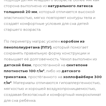
сторона выполнена из
натурального латекса
толщиной 20 мм
, который отличается высокой
эластичностью, мягко повторяет контуры тела и
создаёт комфортные условия для сна детей
старшего возраста.
По периметру матрас усилен
коробом из
пенополиуретана (ППУ)
, который помогает
сохранять правильную форму конструкции и
повышает её долговечность. Чехол выполнен из
детской бязи
, простёганной на
синтепоне
плотностью 100 г/м²
, либо из
детского
трикотажа
, простёганного на
холлофайбере 300
г/м²
. Материалы отличаются гипоаллергенностью,
мягкостью и хорошей воздухопроницаемостью,
создавая безопасный и комфортный микроклимат
для сна ребёнка.