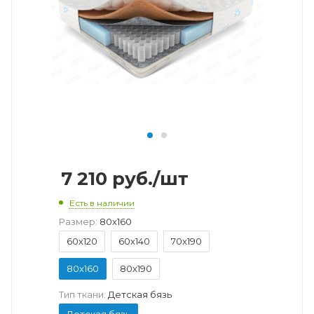
7 210
руб.
/шт
Есть в наличии
Размер:
80x160
60x120
60x140
70x190
80x160
80x190
Тип ткани:
Детская бязь
Детская бязь