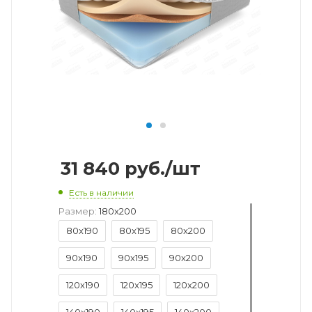
31 840
руб.
/шт
Есть в наличии
Размер:
180x200
80x190
80x195
80x200
90x190
90x195
90x200
120x190
120x195
120x200
140x190
140x195
140x200