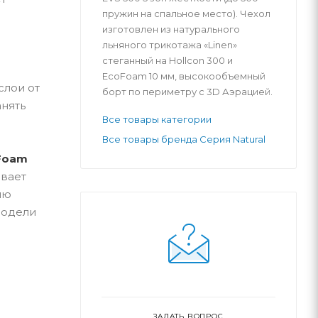
пружин на спальное место). Чехол
изготовлен из натурального
льняного трикотажа «Linen»
стеганный на Hollcon 300 и
EcoFoam 10 мм, высокообъемный
слои от
борт по периметру с 3D Аэрацией.
нять
Все товары категории
Все товары бренда Серия Natural
Foam
ивает
ию
модели
ЗАДАТЬ ВОПРОС