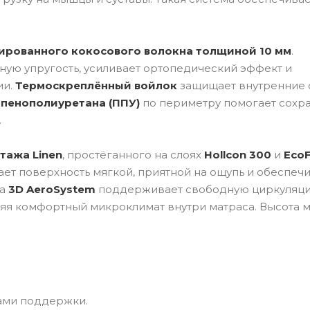
ированного кокосового волокна толщиной 10 мм
.
ную упругость, усиливает ортопедический эффект и
ии.
Термоскреплённый войлок
защищает внутренние 
 пенополиуретана (ППУ)
по периметру помогает сохра
.
тажа Linen
, простёганного на слоях
Hollcon 300
и
Eco
ает поверхность мягкой, приятной на ощупь и обеспеч
ма
3D AeroSystem
поддерживает свободную циркуляц
няя комфортный микроклимат внутри матраса. Высота 
ами поддержки.