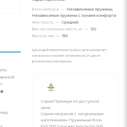
Блок матраса
—
Независимые пружины,
Независимые пружины с зонами комфорта
Жесткость
—
Средний
Вес на спальное место, кг
—
120
Высота, мм
—
190
Цена действительна только для интернет-
магазина и может отличаться от цен в
розничных магазинах
кто
манной
т
но
Серия Премиум по доступной
цене.
очно
Серия матрасов с натуральным
наполнением. Пружинный блок
EVS 500 5 зон жесткости (до 500
ет