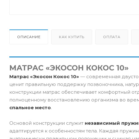
ОПИСАНИЕ
КАК КУПИТЬ
ОПЛАТА
МАТРАС «ЭКОСОН КОКОС 10»
Матрас «Экосон Кокос 10»
— современная двустор
ценит правильную поддержку позвоночника, натур
конструкции матрас обеспечивает комфортный отд
полноценному восстановлению организма во время
спальное место
.
Основой конструкции служит
независимый пружи
адаптируется к особенностям тела. Каждая пружи
анатомически правильном положении и снижая наг