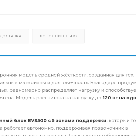
ДОСТАВКА
ДОПОЛНИТЕЛЬНО
онняя модель средней жёсткости, созданная для тех, 
альные материалы и долговечность. Благодаря проду
ых, равномерно распределяет нагрузку и способствуе
 сна. Модель рассчитана на нагрузку до
120 кг на од
нный блок EVS500 с 5 зонами поддержки
, который т
на работает автономно, поддерживая позвоночник в
рузку на мышцы и суставы. Такая система обеспечива