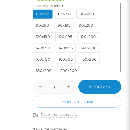
Размер:
80x190
80x190
80x195
80x200
90x190
90x195
90x200
120x190
120x195
120x200
140x190
140x195
140x200
160x190
160x195
160x200
180x200
200x200
В КОРЗИНУ
КУПИТЬ В 1 КЛИК
Рассчитать доставку
Характеристики