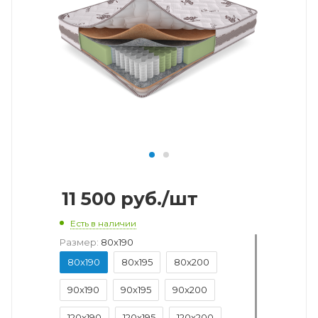
11 500
руб.
/шт
Есть в наличии
Размер:
80x190
80x190
80x195
80x200
90x190
90x195
90x200
120x190
120x195
120x200