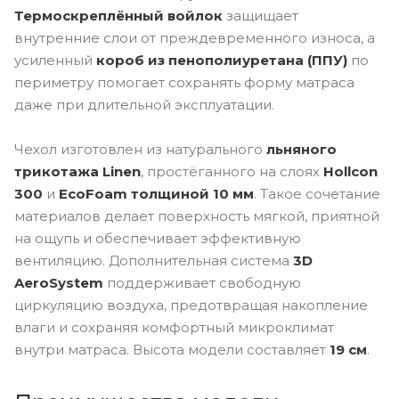
Термоскреплённый войлок
защищает
внутренние слои от преждевременного износа, а
усиленный
короб из пенополиуретана (ППУ)
по
периметру помогает сохранять форму матраса
даже при длительной эксплуатации.
Чехол изготовлен из натурального
льняного
трикотажа Linen
, простёганного на слоях
Hollcon
300
и
EcoFoam толщиной 10 мм
. Такое сочетание
материалов делает поверхность мягкой, приятной
на ощупь и обеспечивает эффективную
вентиляцию. Дополнительная система
3D
AeroSystem
поддерживает свободную
циркуляцию воздуха, предотвращая накопление
влаги и сохраняя комфортный микроклимат
внутри матраса. Высота модели составляет
19 см
.