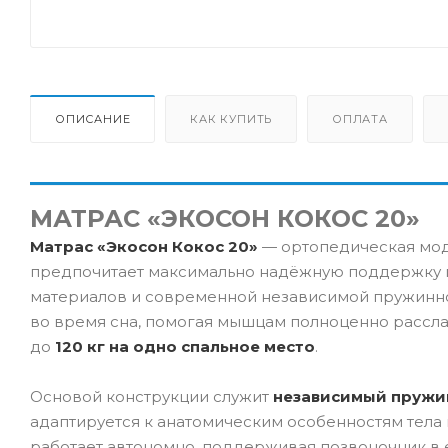
ОПИСАНИЕ
КАК КУПИТЬ
ОПЛАТА
МАТРАС «ЭКОСОН КОКОС 20»
Матрас «Экосон Кокос 20»
— ортопедическая моде
предпочитает максимально надёжную поддержку п
материалов и современной независимой пружинно
во время сна, помогая мышцам полноценно расслаб
до
120 кг на одно спальное место
.
Основой конструкции служит
независимый пружи
адаптируется к анатомическим особенностям тела
работает автономно, поддерживая позвоночник в