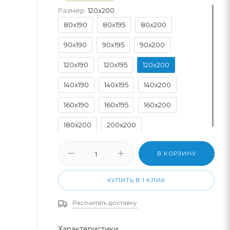
Размер:
120x200
80x190
80x195
80x200
90x190
90x195
90x200
120x190
120x195
120x200
140x190
140x195
140x200
160x190
160x195
160x200
180x200
200x200
В КОРЗИНУ
КУПИТЬ В 1 КЛИК
Рассчитать доставку
Характеристики