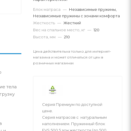
Блок матраса
—
Независимые пружины,
Независимые пружины с зонами комфорта
Жесткость
—
Жесткий
Вес на спальное место, кг
—
120
Высота, мм
—
210
Цена действительна только для интернет-
магазина и может отличаться от цен в
розничных магазинах
о
ие тела
грузку
Серия Премиум по доступной
цене.
Серия матрасов с натуральным
а
наполнением. Пружинный блок
EVS 500 5 зон жесткости (до 500
ы и