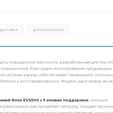
ДОСТАВКА
ДОПОЛНИТЕЛЬНО
ль повышенной жёсткости, разработанная для тех, кт
озвоночника. Благодаря использованию натуральных
й системы матрас обеспечивает правильное положен
ляться и восстанавливаться. Модель рассчитана на на
нный блок EVS500 с 5 зонами поддержки
, который
 и равномерно распределяет нагрузку. Каждая пружин
 естественном положении и снижая давление на мышц