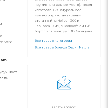
пружин на спальное место). Чехол
изготовлен из натурального
льняного трикотажа «Linen»
стеганный на Hollcon 300 и
и
EcoFoam 10 мм, высокообъемный
борт по периметру с 3D Аэрацией.
и
Все товары категории
сового
Все товары бренда Серия Natural
oam
улучшает
дели
ЗАДАТЬ ВОПРОС