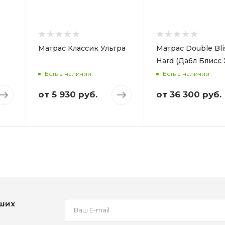
Жесткий
Высота, мм
Вес на спальное место,
190
кг
150
Матрас Классик Ультра
Матрас Double Bli
Высота, мм
Hard (Дабл Блисс 
330
Есть в наличии
Есть в наличии
от
5 930 руб.
от
36 300 руб.
аших