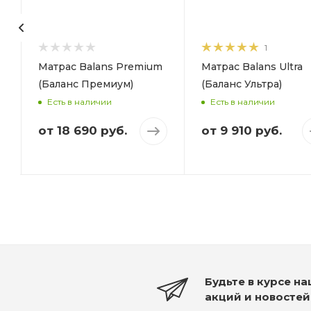
120
Высота, мм
200
Высота, мм
200
1
Матрас Balans Premium
Матрас Balans Ultra
(Баланс Премиум)
(Баланс Ультра)
Есть в наличии
Есть в наличии
от
18 690 руб.
от
9 910 руб.
Будьте в курсе н
акций и новостей