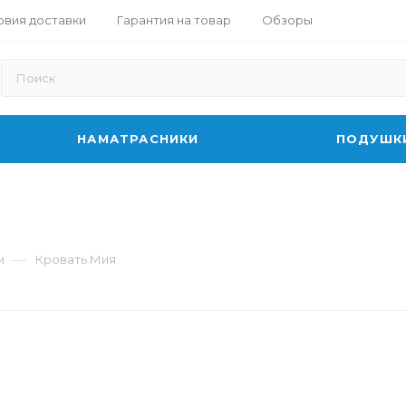
овия доставки
Гарантия на товар
Обзоры
НАМАТРАСНИКИ
ПОДУШК
—
и
Кровать Мия