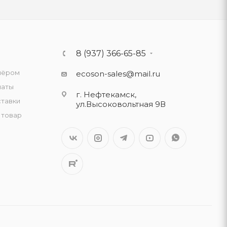
8 (937) 366-65-85
нёром
ecoson-sales@mail.ru
латы
г. Нефтекамск,
ставки
ул.Высоковольтная 9В
 товар