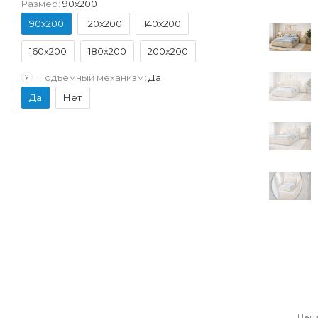
Размер:
90x200
90x200
120x200
140x200
160x200
180x200
200x200
Подъемный механизм:
Да
?
Да
Нет
Цена