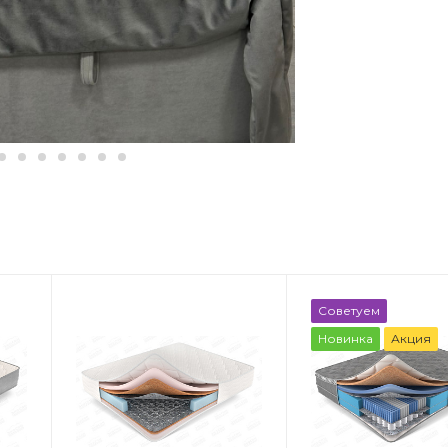
Блок матраса
Блок матраса
Советуем
ужины
Независимые
Зависимые 
Новинка
Акция
пружины,
Жесткость
Независимые
Средний
пружины с зонами
комфорта
место,
Вес на спаль
кг
Жесткость
110