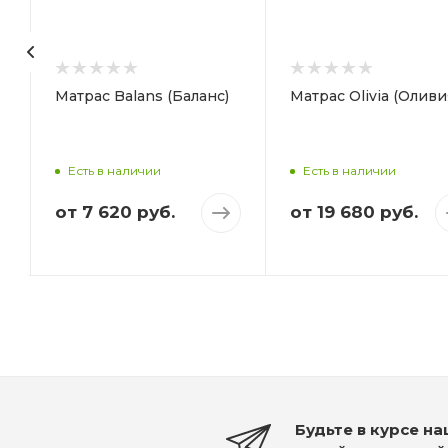
Жесткий
Средний
Вес на спальное место,
Вес на спальное 
кг
кг
130
130
Матрас Balans (Баланс)
Матрас Olivia (Оливи
Высота, мм
Высота, мм
220
240
Есть в наличии
Есть в наличии
от
7 620 руб.
от
19 680 руб.
Будьте в курсе н