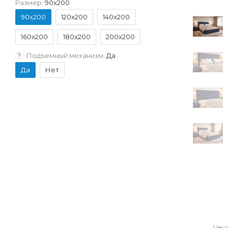
Размер:
90x200
90x200
120x200
140x200
160x200
180x200
200x200
Подъемный механизм:
Да
?
Да
Нет
Цена