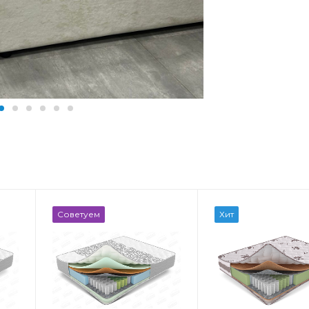
Блок матраса
Блок матраса
Советуем
Хит
Независимые
Зависимые 
пружины,
Жесткость
Независимые
Мягкий
ами
пружины с зонами
комфорта
Вес на спаль
кг
Жесткость
110