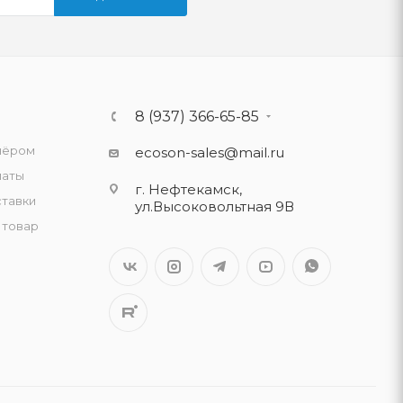
8 (937) 366-65-85
нёром
ecoson-sales@mail.ru
латы
г. Нефтекамск,
ставки
ул.Высоковольтная 9В
 товар