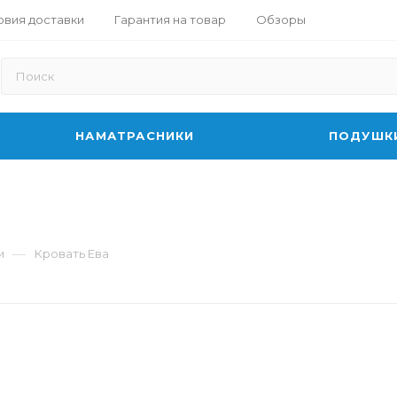
овия доставки
Гарантия на товар
Обзоры
НАМАТРАСНИКИ
ПОДУШК
—
и
Кровать Ева