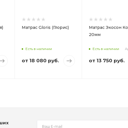
Жесткий
Высота, мм
место,
Вес на спальное место,
200
кг
120
я)
Матрас Gloris (Глорис)
Матрас Экосон К
Высота, мм
20мм
210
А
Есть в наличии
Есть в наличии
от
18 080 руб.
от
13 750 руб.
аших