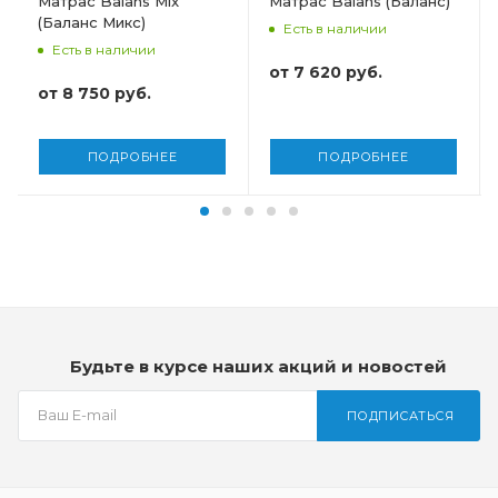
Матрас Balans Mix
Матрас Balans (Баланс)
130
(Баланс Микс)
Есть в наличии
Высота, мм
Есть в наличии
240
от
7 620 руб.
от
8 750 руб.
ПОДРОБНЕЕ
ПОДРОБНЕЕ
Будьте в курсе наших акций и новостей
ПОДПИСАТЬСЯ