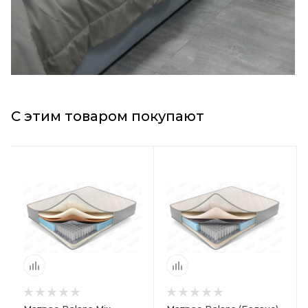
С этим товаром покупают
Блок матраса
Блок матраса
Независимые
Независимые
пружины
пружины,
Независимые
Жесткость
пружины с зонами
Мягкий
комфорта
Вес на спальное
Жесткость
место, кг
Жесткий
90
Вес на спальное
Высота, мм
место, кг
170