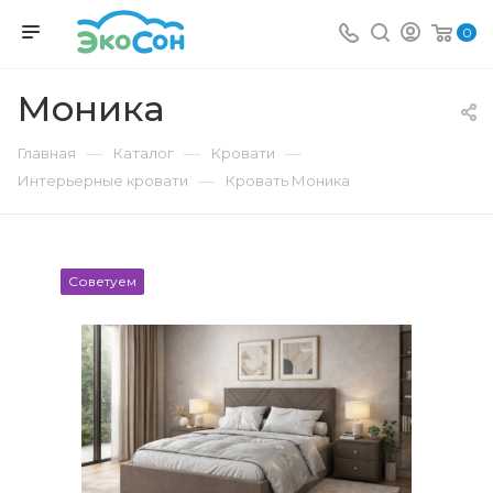
0
Моника
—
—
—
Главная
Каталог
Кровати
—
Интерьерные кровати
Кровать Моника
Советуем