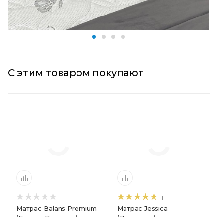
С этим товаром покупают
Блок матраса
Блок матраса
Независимые
Независимые
пружины,
пружины,
Независимые
Независимые
пружины с зонами
пружины с зонами
комфорта
комфорта
Жесткость
Жесткость
Жесткий
Средний
Вес на спальное
Вес на спальное
1
место, кг
место, кг
Матрас Balans Premium
Матрас Jessica
140
120